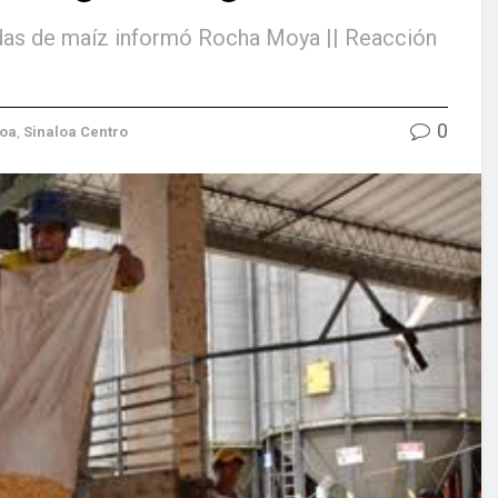
as de maíz informó Rocha Moya || Reacción
0
loa
,
Sinaloa Centro