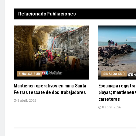
Relacionado
Publiaciones
SINALOA SUR
SINALOA SUR
Mantienen operativos en mina Santa
Escuinapa registra 
Fe tras rescate de dos trabajadores
playas; mantienen v
carreteras
8 abril, 2026
8 abril, 2026