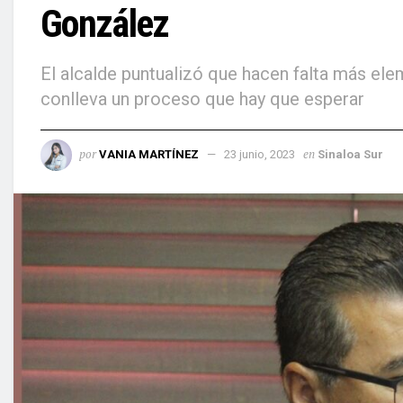
González
El alcalde puntualizó que hacen falta más ele
conlleva un proceso que hay que esperar
por
en
VANIA MARTÍNEZ
23 junio, 2023
Sinaloa Sur