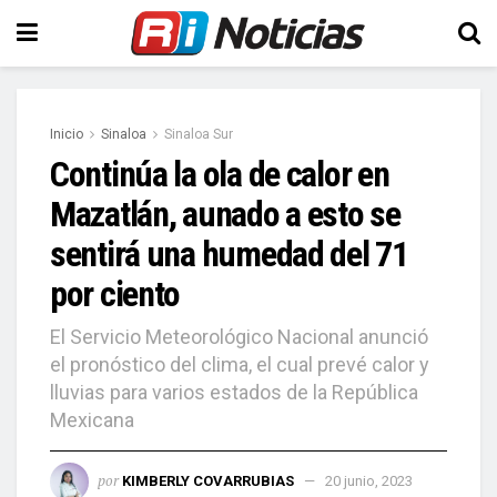
Inicio
Sinaloa
Sinaloa Sur
Continúa la ola de calor en
Mazatlán, aunado a esto se
sentirá una humedad del 71
por ciento
El Servicio Meteorológico Nacional anunció
el pronóstico del clima, el cual prevé calor y
lluvias para varios estados de la República
Mexicana
por
KIMBERLY COVARRUBIAS
20 junio, 2023