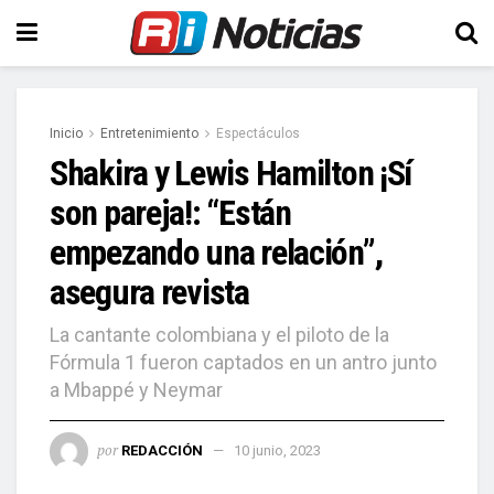
Inicio
Entretenimiento
Espectáculos
Shakira y Lewis Hamilton ¡Sí
son pareja!: “Están
empezando una relación”,
asegura revista
La cantante colombiana y el piloto de la
Fórmula 1 fueron captados en un antro junto
a Mbappé y Neymar
por
REDACCIÓN
10 junio, 2023