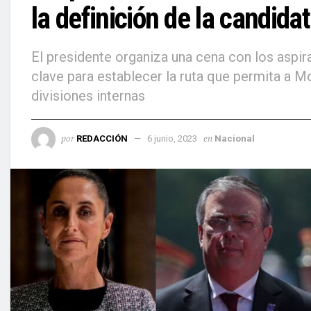
la definición de la candid
El presidente organiza una cena con los aspi
clave para establecer la ruta que permita a Mo
divisiones internas
por
en
REDACCIÓN
6 junio, 2023
Nacional