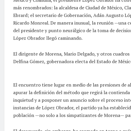
más renombrados: la alcaldesa de Ciudad de México, Cla
Ebrard; el secretario de Gobernación, Adán Augusto Lópe
Ricardo Monreal. De manera inusual, la reunión —una c
del presidente y punto neurálgico de la toma de decisio
López Obrador llegó caminando.
El dirigente de Morena, Mario Delgado, y otros cuadros
Delfina Gómez, gobernadora electa del Estado de Méxic
El encuentro tiene lugar en medio de las presiones de a
apurar la definición del método que regirá la contienda i
inquietud y a posponer un anuncio sobre el proceso int
instancias de López Obrador, el partido ya ha establecido
población —no solo a los simpatizantes de Morena— para
El desacuerdo, sin embargo, ha asomado en torno a cuánt