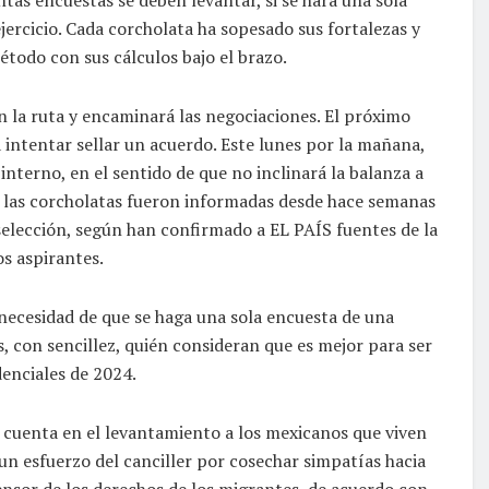
ejercicio. Cada corcholata ha sopesado sus fortalezas y
étodo con sus cálculos bajo el brazo.
 la ruta y encaminará las negociaciones. El próximo
intentar sellar un acuerdo. Este lunes por la mañana,
nterno, en el sentido de que no inclinará la balanza a
 las corcholatas fueron informadas desde hace semanas
elección, según han confirmado a EL PAÍS fuentes de la
os aspirantes.
 necesidad de que se haga una sola encuesta de una
s, con sencillez, quién consideran que es mejor para ser
denciales de 2024.
cuenta en el levantamiento a los mexicanos que viven
un esfuerzo del canciller por cosechar simpatías hacia
nsor de los derechos de los migrantes, de acuerdo con