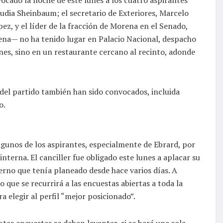
udia Sheinbaum; el secretario de Exteriores, Marcelo
z, y el líder de la fracción de Morena en el Senado,
ena— no ha tenido lugar en Palacio Nacional, despacho
nes, sino en un restaurante cercano al recinto, adonde
 del partido también han sido convocados, incluida
o.
lgunos de los aspirantes, especialmente de Ebrard, por
nterna. El canciller fue obligado este lunes a aplacar su
erno que tenía planeado desde hace varios días. A
 que se recurrirá a las encuestas abiertas a toda la
 elegir al perfil “mejor posicionado”.
as encuestas se deben levantar, si se hará una sola