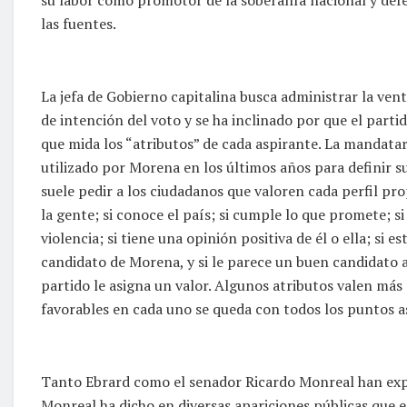
las fuentes.
La jefa de Gobierno capitalina busca administrar la vent
de intención del voto y se ha inclinado por que el part
que mida los “atributos” de cada aspirante. La mandatar
utilizado por Morena en los últimos años para definir su
suele pedir a los ciudadanos que valoren cada perfil pro
la gente; si conoce el país; si cumple lo que promete; si
violencia; si tiene una opinión positiva de él o ella; si e
candidato de Morena, y si le parece un buen candidato a 
partido le asigna un valor. Algunos atributos valen más
favorables en cada uno se queda con todos los puntos as
Tanto Ebrard como el senador Ricardo Monreal han expr
Monreal ha dicho en diversas apariciones públicas que e