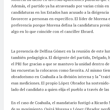
Además, el partido ya ha atravesado por varias crisis en
candidaturas en los Estados han acusado a la dirigencia 
favorecer a personas en específico. El líder de Morena 
preferencia porque Morena defina la candidatura presid
algo en lo que coincide con el canciller Ebrard.
La presencia de Delfina Gómez en la reunión de este lune
también pedagógica. El dirigente del partido, Delgado, 
el PRI fue gracias a que se mantuvo la unidad dentro d
las encuestas la colocaron como favorita. Al mismo tie
obradorismo en Coahuila a la división interna y la “trai
esas mediciones. El propio López Obrador ha sostenido
lado del candidato a quien elija el pueblo a través de las
En el caso de Coahuila, el mandatario fustigó a Ricardo 
de su movimiento. Quizá Morena y López Obrador perdie