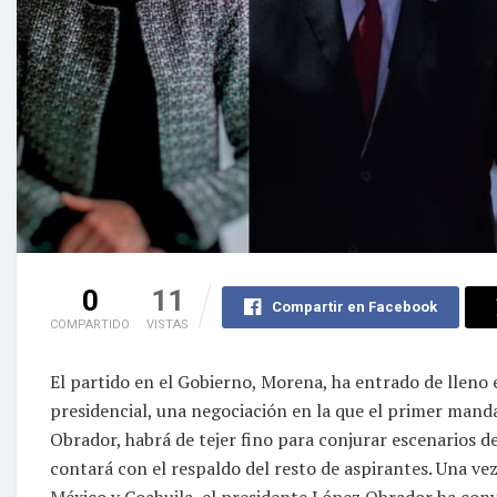
0
11
Compartir en Facebook
COMPARTIDO
VISTAS
El partido en el Gobierno, Morena, ha entrado de lleno 
presidencial, una negociación en la que el primer mand
Obrador, habrá de tejer fino para conjurar escenarios d
contará con el respaldo del resto de aspirantes. Una vez
México y Coahuila, el presidente López Obrador ha conv