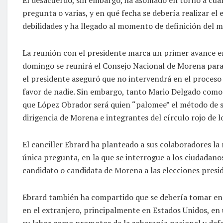
pregunta o varias, y en qué fecha se debería realizar el 
debilidades y ha llegado al momento de definición del m
La reunión con el presidente marca un primer avance en
domingo se reunirá el Consejo Nacional de Morena para 
el presidente aseguró que no intervendrá en el proceso i
favor de nadie. Sin embargo, tanto Mario Delgado como
que López Obrador será quien “palomee” el método de s
dirigencia de Morena e integrantes del círculo rojo de l
El canciller Ebrard ha planteado a sus colaboradores la
única pregunta, en la que se interrogue a los ciudadano
candidato o candidata de Morena a las elecciones presi
Ebrard también ha compartido que se debería tomar en 
en el extranjero, principalmente en Estados Unidos, en 
su labor como promotor de la soberanía nacional y defe