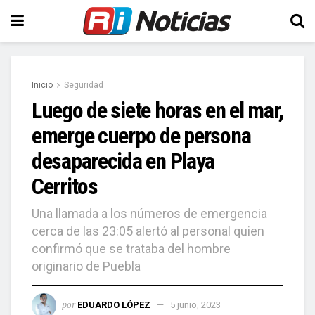
Inicio
Seguridad
Luego de siete horas en el mar,
emerge cuerpo de persona
desaparecida en Playa
Cerritos
Una llamada a los números de emergencia
cerca de las 23:05 alertó al personal quien
confirmó que se trataba del hombre
originario de Puebla
por
EDUARDO LÓPEZ
5 junio, 2023