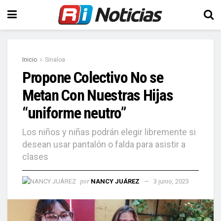
Inicio
Sinaloa
Propone Colectivo No se
Metan Con Nuestras Hijas
“uniforme neutro”
Los niños y niñas podrán elegir libremente si
desean usar pantalón o falda para asistir a
clases
por
NANCY JUÁREZ
3 junio, 2023