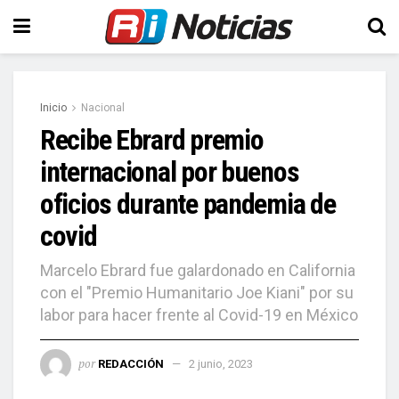
Inicio
Nacional
Recibe Ebrard premio
internacional por buenos
oficios durante pandemia de
covid
Marcelo Ebrard fue galardonado en California
con el "Premio Humanitario Joe Kiani" por su
labor para hacer frente al Covid-19 en México
por
REDACCIÓN
2 junio, 2023