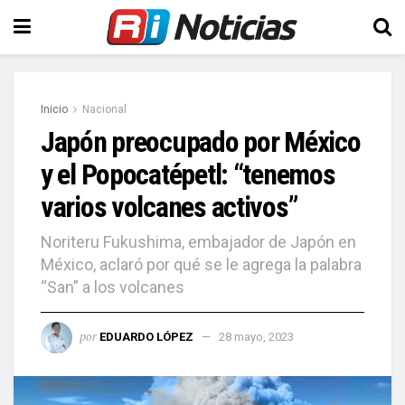
Inicio
Nacional
Japón preocupado por México
y el Popocatépetl: “tenemos
varios volcanes activos”
Noriteru Fukushima, embajador de Japón en
México, aclaró por qué se le agrega la palabra
“San” a los volcanes
por
EDUARDO LÓPEZ
28 mayo, 2023