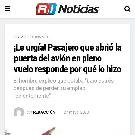
Inicio
Internacional
¡Le urgía! Pasajero que abrió la
puerta del avión en pleno
vuelo responde por qué lo hizo
El hombre explicó que estaba "bajo estrés
después de perder su empleo
recientemente"
por
REDACCIÓN
27 mayo, 2023