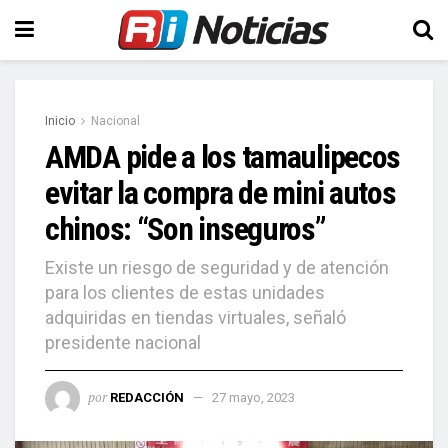
Inicio
Nacional
AMDA pide a los tamaulipecos
evitar la compra de mini autos
chinos: “Son inseguros”
Existe un riesgo de seguridad y de atención
para los clientes de estas unidades
adquiridas en tiendas virtuales, señaló
presidente nacional
por
REDACCIÓN
27 mayo, 2023