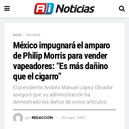
Inicio
Nacional
México impugnará el amparo
de Philip Morris para vender
vapeadores: “Es más dañino
que el cigarro”
El presidente Andrés Manuel López Obrador
aseguró que su administración ha
demostrado los daños de estos artículos
por
REDACCIÓN
26 mayo, 2023