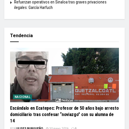
Refuerzan operativos en Sinaloa tras graves privaciones
ilegales: García Harfuch
Tendencia
NACIONAL
Escándalo en Ecatepec: Profesor de 50 años bajo arresto
domiciliario tras confesar “noviazgo” con su alumna de
14
POR
ULISES BURGUEÑO
30 mayo, 2026
0