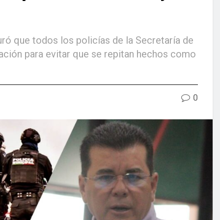
ró que todos los policías de la Secretaría de
ación para evitar que se repitan hechos como
0