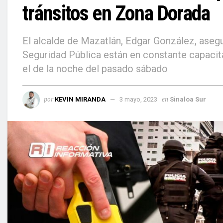
tránsitos en Zona Dorada
El alcalde de Mazatlán, Edgar González, asegu
Seguridad Pública están en constante capacit
el de la noche del pasado sábado
por
en
KEVIN MIRANDA
3 mayo, 2023
Sinaloa Sur