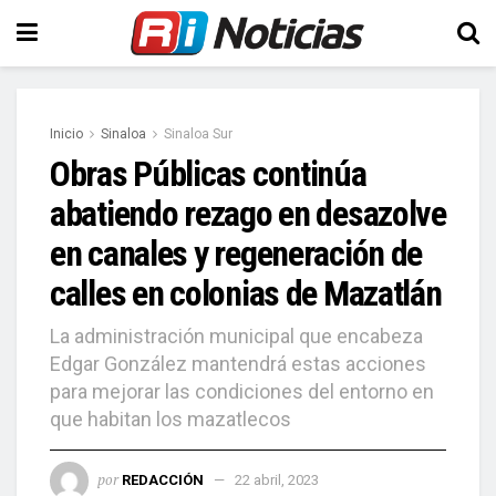
Inicio
Sinaloa
Sinaloa Sur
Obras Públicas continúa
abatiendo rezago en desazolve
en canales y regeneración de
calles en colonias de Mazatlán
La administración municipal que encabeza
Edgar González mantendrá estas acciones
para mejorar las condiciones del entorno en
que habitan los mazatlecos
por
REDACCIÓN
22 abril, 2023