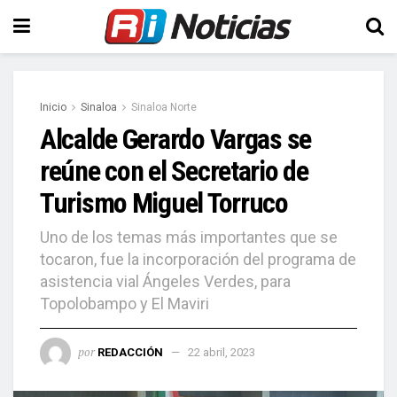
Inicio
Sinaloa
Sinaloa Norte
Alcalde Gerardo Vargas se
reúne con el Secretario de
Turismo Miguel Torruco
Uno de los temas más importantes que se
tocaron, fue la incorporación del programa de
asistencia vial Ángeles Verdes, para
Topolobampo y El Maviri
por
REDACCIÓN
22 abril, 2023