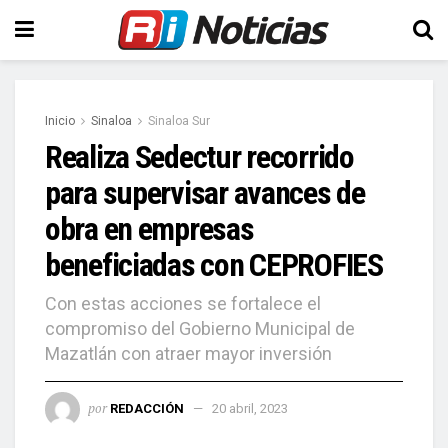
Inicio
Sinaloa
Sinaloa Sur
Realiza Sedectur recorrido
para supervisar avances de
obra en empresas
beneficiadas con CEPROFIES
Con estas acciones se fortalece el
compromiso del Gobierno Municipal de
Mazatlán con atraer mayor inversión
por
REDACCIÓN
20 abril, 2023