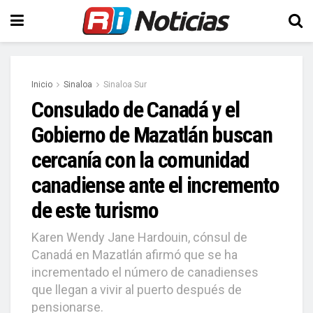
Inicio
Sinaloa
Sinaloa Sur
Consulado de Canadá y el
Gobierno de Mazatlán buscan
cercanía con la comunidad
canadiense ante el incremento
de este turismo
Karen Wendy Jane Hardouin, cónsul de
Canadá en Mazatlán afirmó que se ha
incrementado el número de canadienses
que llegan a vivir al puerto después de
pensionarse.