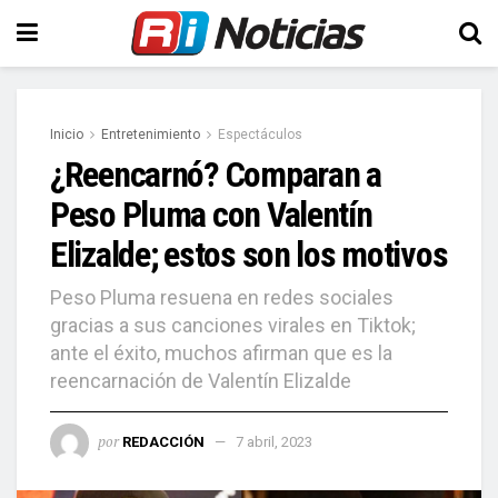
Inicio
Entretenimiento
Espectáculos
¿Reencarnó? Comparan a
Peso Pluma con Valentín
Elizalde; estos son los motivos
Peso Pluma resuena en redes sociales
gracias a sus canciones virales en Tiktok;
ante el éxito, muchos afirman que es la
reencarnación de Valentín Elizalde
por
REDACCIÓN
7 abril, 2023