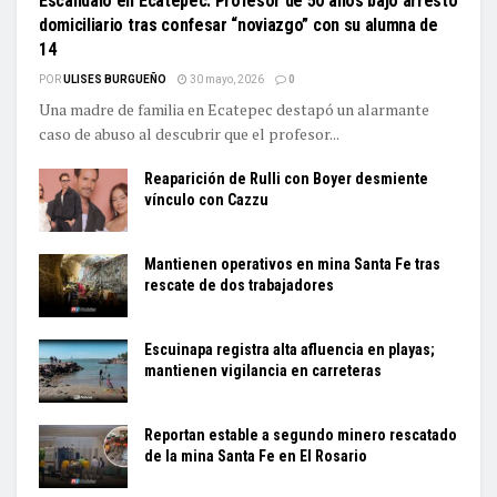
Escándalo en Ecatepec: Profesor de 50 años bajo arresto
domiciliario tras confesar “noviazgo” con su alumna de
14
POR
ULISES BURGUEÑO
30 mayo, 2026
0
Una madre de familia en Ecatepec destapó un alarmante
caso de abuso al descubrir que el profesor...
Reaparición de Rulli con Boyer desmiente
vínculo con Cazzu
Mantienen operativos en mina Santa Fe tras
rescate de dos trabajadores
Escuinapa registra alta afluencia en playas;
mantienen vigilancia en carreteras
Reportan estable a segundo minero rescatado
de la mina Santa Fe en El Rosario