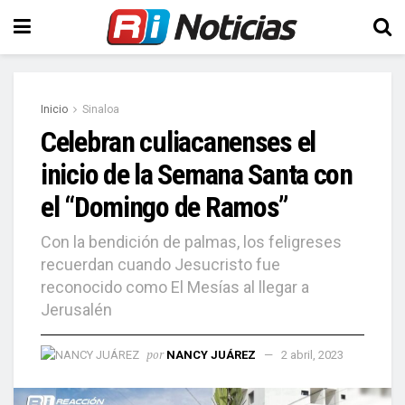
Inicio
Sinaloa
Celebran culiacanenses el
inicio de la Semana Santa con
el “Domingo de Ramos”
Con la bendición de palmas, los feligreses
recuerdan cuando Jesucristo fue
reconocido como El Mesías al llegar a
Jerusalén
por
NANCY JUÁREZ
2 abril, 2023