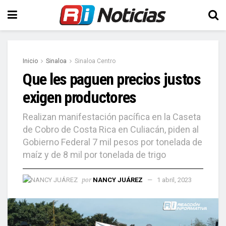
Inicio
Sinaloa
Sinaloa Centro
Que les paguen precios justos
exigen productores
Realizan manifestación pacífica en la Caseta
de Cobro de Costa Rica en Culiacán, piden al
Gobierno Federal 7 mil pesos por tonelada de
maíz y de 8 mil por tonelada de trigo
por
NANCY JUÁREZ
1 abril, 2023